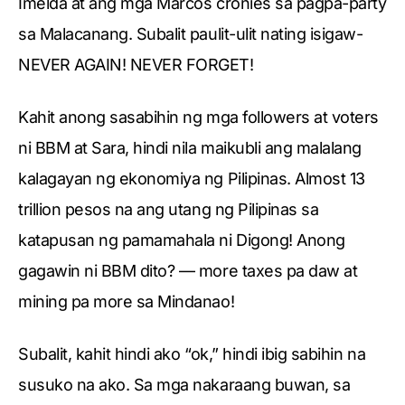
Imelda at ang mga Marcos cronies sa pagpa-party
sa Malacanang. Subalit paulit-ulit nating isigaw-
NEVER AGAIN! NEVER FORGET!
Kahit anong sasabihin ng mga followers at voters
ni BBM at Sara, hindi nila maikubli ang malalang
kalagayan ng ekonomiya ng Pilipinas. Almost 13
trillion pesos na ang utang ng Pilipinas sa
katapusan ng pamamahala ni Digong! Anong
gagawin ni BBM dito? — more taxes pa daw at
mining pa more sa Mindanao!
Subalit, kahit hindi ako “ok,” hindi ibig sabihin na
susuko na ako. Sa mga nakaraang buwan, sa