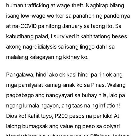
human trafficking at wage theft. Naghirap bilang
isang low-wage worker sa panahon ng pandemya
at na-COVID pa nitong January sa taong ito. Sa
kabutihang palad, I survived it kahit tatlong beses
akong nag-didialysis sa isang linggo dahil sa
malalang kalagayan ng kidney ko.
Pangalawa, hindi ako ok kasi hindi pa rin ok ang
mga pamilya at kamag-anak ko sa Pinas. Walang
pagbabago ang nangyayari sa buhay nila, lalo pa
ngang lumala ngayon, ang taas na ng inflation!
Dios ko! Kahit tuyo, P200 pesos na per kilo! At
lalong bumagsak ang value ng peso sa dolyar!