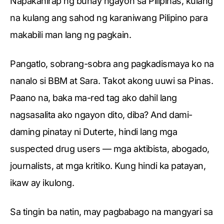
Napakahirap ng buhay ngayon sa Pilipinas, kulang
na kulang ang sahod ng karaniwang Pilipino para
makabili man lang ng pagkain.
Pangatlo, sobrang-sobra ang pagkadismaya ko na
nanalo si BBM at Sara. Takot akong uuwi sa Pinas.
Paano na, baka ma-red tag ako dahil lang
nagsasalita ako ngayon dito, diba? And dami-
daming pinatay ni Duterte, hindi lang mga
suspected drug users — mga aktibista, abogado,
journalists, at mga kritiko. Kung hindi ka patayan,
ikaw ay ikulong.
Sa tingin ba natin, may pagbabago na mangyari sa